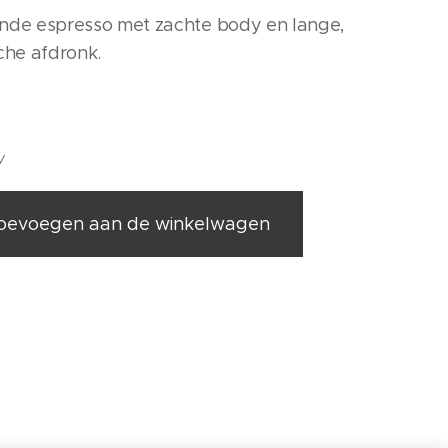
ijnde espresso met zachte body en lange,
che afdronk.
W
oevoegen aan de winkelwagen