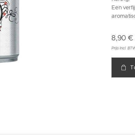
Een verf
aromatis
8,90
€
Prijs Incl. BT
T