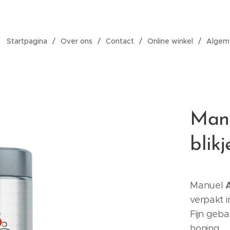
Startpagina
Over ons
Contact
Online winkel
Algem
Manu
blik
Manuel
verpakt i
Fijn geb
honing.